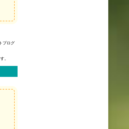
。
トプログ
です。