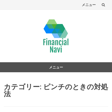
メニュー
コ
ン
テ
ン
ツ
へ
メニュー
コ
ン
カテゴリー:
ピンチのときの対処
テ
ン
法
ツ
へ