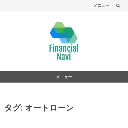
メニュー
コ
ン
テ
ン
ツ
へ
メニュー
コ
ン
テ
ン
タグ:
オートローン
ツ
へ