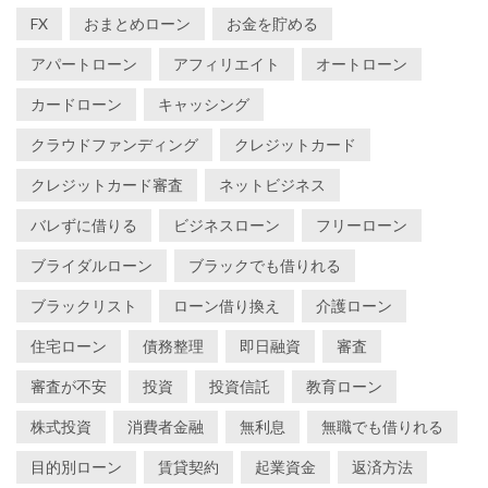
FX
おまとめローン
お金を貯める
アパートローン
アフィリエイト
オートローン
カードローン
キャッシング
クラウドファンディング
クレジットカード
クレジットカード審査
ネットビジネス
バレずに借りる
ビジネスローン
フリーローン
ブライダルローン
ブラックでも借りれる
ブラックリスト
ローン借り換え
介護ローン
住宅ローン
債務整理
即日融資
審査
審査が不安
投資
投資信託
教育ローン
株式投資
消費者金融
無利息
無職でも借りれる
目的別ローン
賃貸契約
起業資金
返済方法