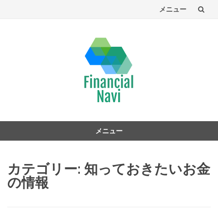
メニュー
コ
ン
テ
ン
ツ
へ
メニュー
コ
ン
カテゴリー:
知っておきたいお金
テ
ン
の情報
ツ
へ